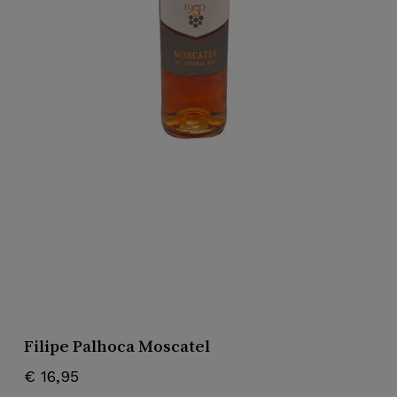
Naam
*
E-mail
*
Mijn naam, e-mail en site opslaan
in deze browser voor de volgende keer
wanneer ik een reactie plaats.
Filipe Palhoca Moscatel
€
16,95