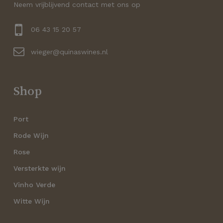
Geen producten in de
Neem vrijblijvend contact met ons op
winkelwagen.
06 43 15 20 57
wieger@quinaswines.nl
Go to shop
Shop
Port
Rode Wijn
Rose
Versterkte wijn
Vinho Verde
Witte Wijn