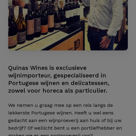
Quinas
Wines
is
exclusieve
wijnimporteur,
gespecialiseerd
in
Portugese
wijnen
en
delicatessen,
zowel
voor
horeca
als
particulier.
We nemen u graag mee op een reis langs de
lekkerste Portugese wijnen. Heeft u wel eens
gedacht aan een wijnproeverij aan huis of bij uw
bedrijf? Of wellicht bent u een portliefhebber en
maken we er een portproeverij van?