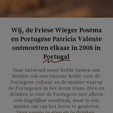
Wij, de Friese Wieger Postma
en Portugese Patricia Valente
ontmoetten elkaar in 2008 in
Portugal
Daar
ontstond
naast
liefde
tussen
ons
beiden
ook
een
enorme
liefde
voor
de
Portugese
cultuur
en
de
manier
waarop
de
Portugezen
in
het
leven
staan.
Eten
en
drinken
is
voor
de
Portugees
niet
alleen
een
dagelijkse
noodzaak,
maar
is
een
manier
om
van
het
leven
te
genieten.
Door
samen
te
eten
en
te
drinken,