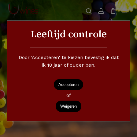
Skip
Menu
to
search
account
Close
Cart
Cart
main
Close
content
Menu
Leeftijd controle
Door 'Accepteren' te kiezen bevestig ik dat
Wat
is
Quinas
Wines,
ik 18 jaar of ouder ben.
wie
zijn
wij?
Accepteren
Navigate to the next section
of
Weigeren