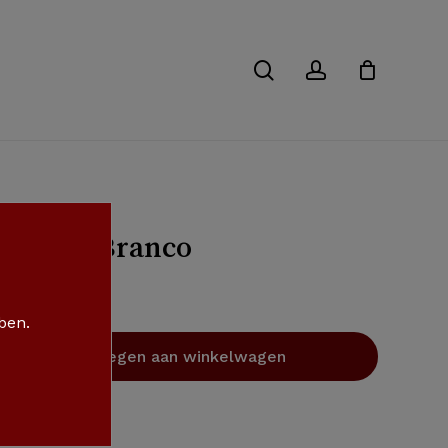
Close
Cart
search
account
nvejosa Branco
 ben.
Toevoegen aan winkelwagen