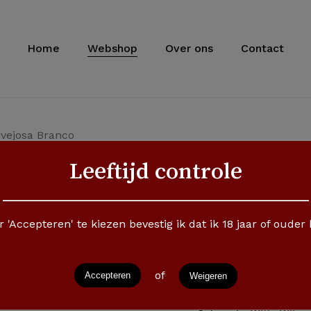
Cart
Home
Webshop
Over ons
Contact
nvejosa Branco
Leeftijd controle
Quinta Da I
€
12,95
 'Accepteren' te kiezen bevestig ik dat ik 18 jaar of ouder
of
Accepteren
Weigeren
SKU:
efcfa9b998db