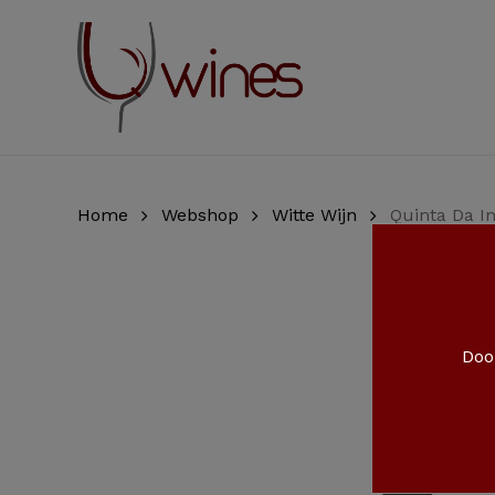
Skip
to
main
content
Home
Webshop
Witte Wijn
Quinta Da I
Door