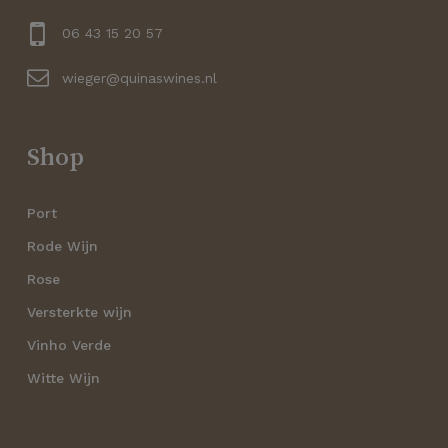
Geen producten in de
winkelwagen.
06 43 15 20 57
wieger@quinaswines.nl
Go to shop
Shop
Port
Rode Wijn
Rose
Versterkte wijn
Vinho Verde
Witte Wijn