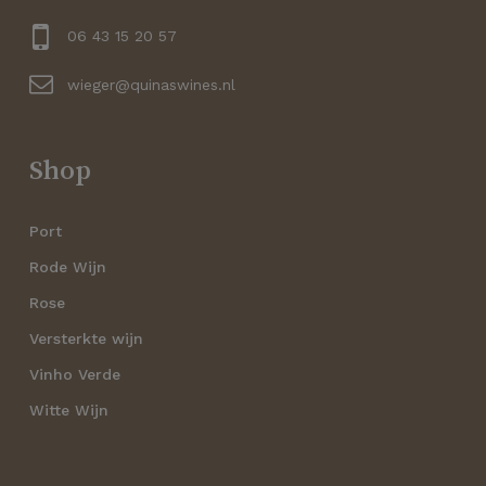
Geen producten in de
winkelwagen.
06 43 15 20 57
wieger@quinaswines.nl
Go to shop
Shop
Port
Rode Wijn
Rose
Versterkte wijn
Vinho Verde
Witte Wijn