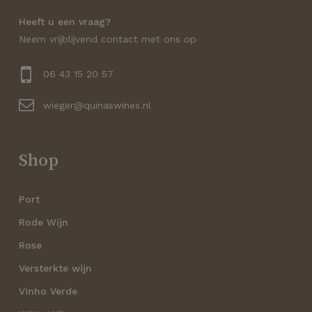
Geen producten in de
Heeft u een vraag?
Neem vrijblijvend contact met ons op
winkelwagen.
06 43 15 20 57
Go to shop
wieger@quinaswines.nl
Shop
Port
Rode Wijn
Rose
Versterkte wijn
Vinho Verde