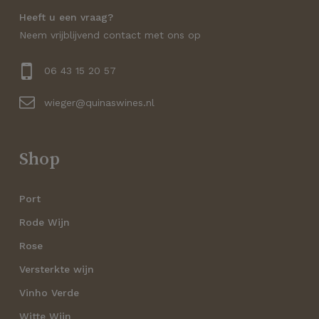
Heeft u een vraag?
Geen producten in de
Neem vrijblijvend contact met ons op
winkelwagen.
06 43 15 20 57
Go to shop
wieger@quinaswines.nl
Shop
Port
Rode Wijn
Rose
Versterkte wijn
Vinho Verde
Witte Wijn