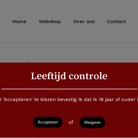
Cart
Home
Webshop
Over ons
Contact
ch fruit, Zacht en ge
Leeftijd controle
sch fruit, Zacht en gebalanceerd
 'Accepteren' te kiezen bevestig ik dat ik 18 jaar of ouder
of
Accepteren
Weigeren