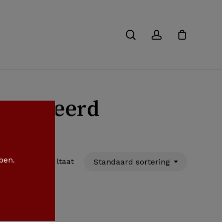
Close
Cart
search
account
balanceerd
 ben.
Enig resultaat
Standaard sortering