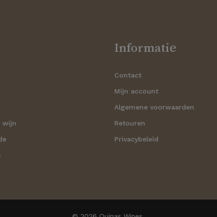
Informatie
Contact
n
Mijn account
Algemene voorwaarden
 wijn
Retouren
de
Privacybeleid
n
Subtotaal:
© 2026 Quinas Wines.