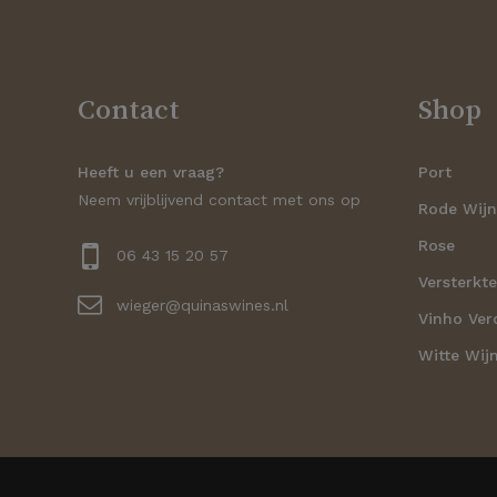
Contact
Shop
Heeft u een vraag?
Port
Neem vrijblijvend contact met ons op
Rode Wij
Rose
06 43 15 20 57
Versterkte
wieger@quinaswines.nl
Vinho Ver
Witte Wij