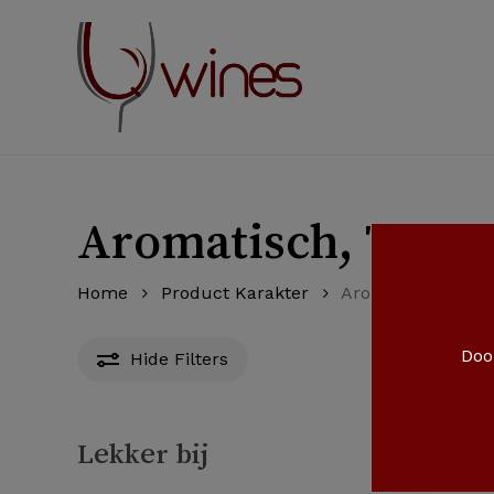
Skip
to
main
content
Aromatisch, Tropis
Home
Product Karakter
Aromatisch, Tropi
Door
Hide
Filters
Lekker bij