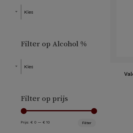
Kies een Lekker bij
Filter op Alcohol %
Kies een Alcohol
Val
Filter op prijs
Min.
Max.
Prijs:
€ 0
—
€ 10
Filter
prijs
prijs