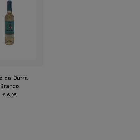
e da Burra
Branco
€
6,95
Geen p