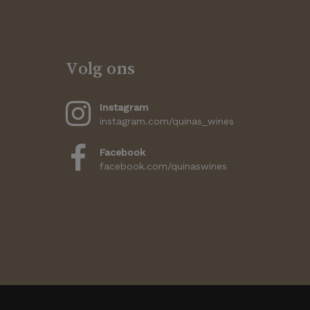
Volg ons
Instagram
instagram.com/quinas_wines
Facebook
facebook.com/quinaswines
€
0,00