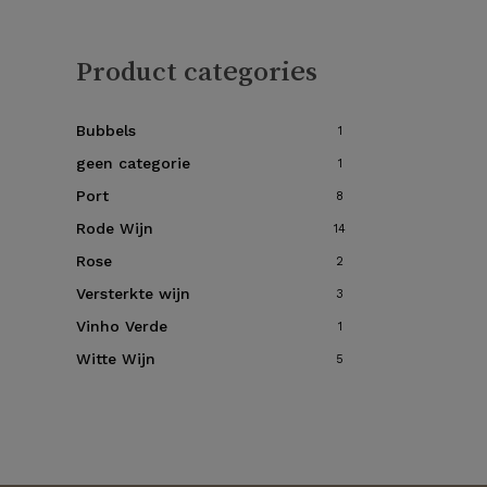
Product categories
Bubbels
1
geen categorie
1
Port
8
Rode Wijn
14
Rose
2
Versterkte wijn
3
Vinho Verde
1
Witte Wijn
5