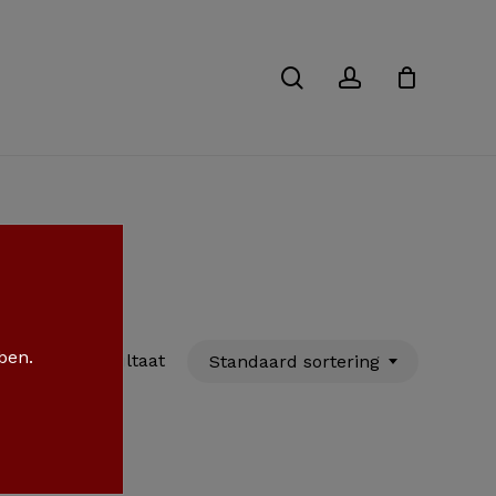
Close
Cart
search
account
 ben.
Enig resultaat
Standaard sortering