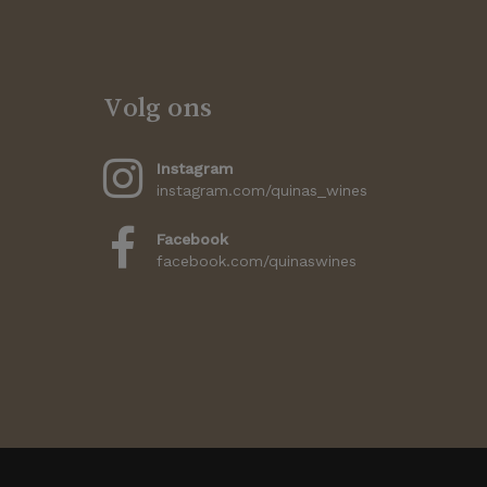
Volg ons
Instagram
instagram.com/quinas_wines
Facebook
facebook.com/quinaswines
€
0,00