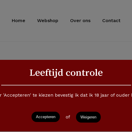
Cart
Home
Webshop
Over ons
Contact
ening 3 maanden
Leeftijd controle
na opening 3 maanden
 'Accepteren' te kiezen bevestig ik dat ik 18 jaar of ouder
of
Accepteren
Weigeren