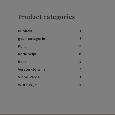
Product categories
Bubbels
1
geen categorie
1
Port
8
Rode Wijn
14
Rose
2
Versterkte wijn
3
Vinho Verde
1
Witte Wijn
5