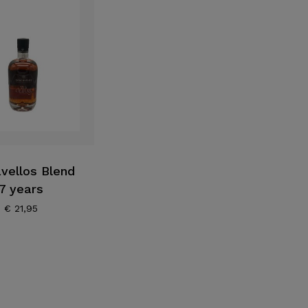
vellos Blend
7 years
€
21,95
Geen p