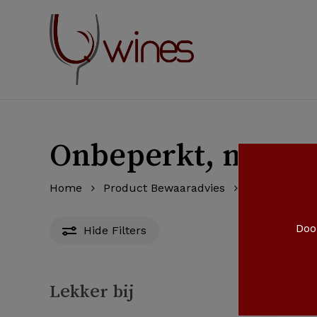
Skip
to
main
content
Onbeperkt, na op
Home
Product Bewaaradvies
Onbeperkt, 
Door
Hide
Filters
Lekker bij