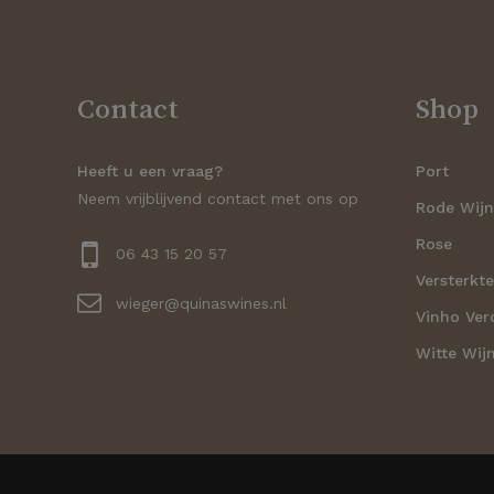
Contact
Shop
Heeft u een vraag?
Port
Neem vrijblijvend contact met ons op
Rode Wij
Rose
06 43 15 20 57
Versterkte
wieger@quinaswines.nl
Vinho Ver
Witte Wij