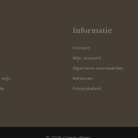
Informatie
Contact
n
Mijn account
Algemene voorwaarden
 wijn
Retouren
de
Privacybeleid
n
Subtotaal:
© 2026 Quinas Wines.