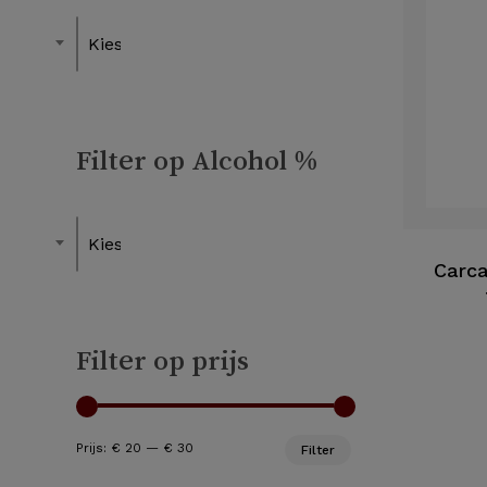
Kies een Lekker bij
Filter op Alcohol %
Kies een Alcohol
Carca
Filter op prijs
Min.
Max.
Prijs:
€ 20
—
€ 30
Filter
prijs
prijs