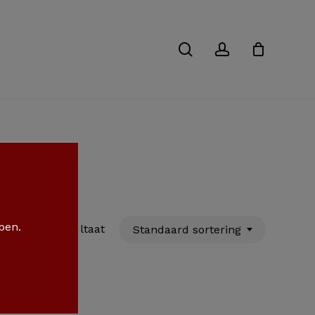
Close
Cart
search
account
 ben.
Enig resultaat
Standaard sortering