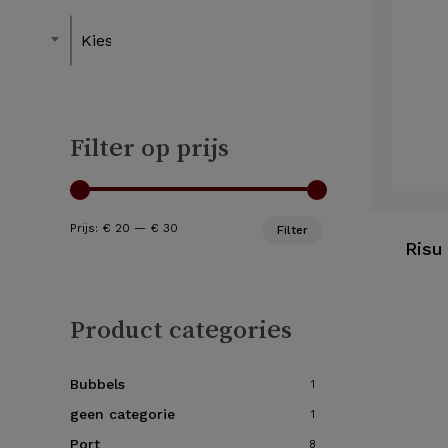
Kies een Lekker bij
Filter op prijs
Min.
Max.
Prijs:
€ 20
—
€ 30
Filter
prijs
prijs
Risu
Product categories
Bubbels
1
geen categorie
1
Port
8