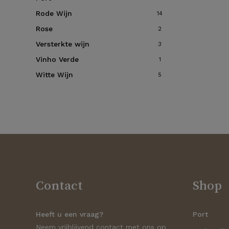
Rode Wijn
14
Rose
2
Versterkte wijn
3
Vinho Verde
1
Witte Wijn
5
Contact
Shop
Heeft u een vraag?
Port
Neem vrijblijvend contact met ons op