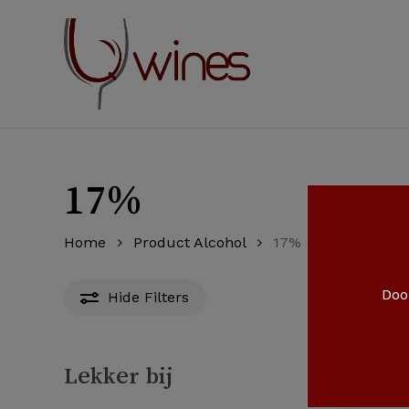
Skip
to
main
content
17%
Home
Product Alcohol
17%
Door
Hide
Filters
Lekker bij