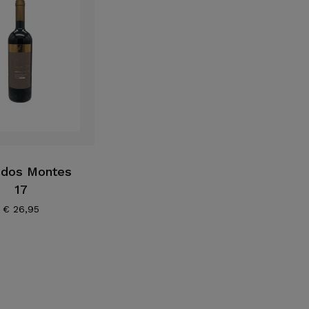
 dos Montes
17
€
26,95
Geen p