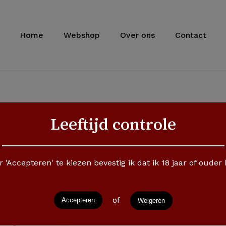
Cart
Home
Webshop
Over ons
Contact
Leeftijd controle
 'Accepteren' te kiezen bevestig ik dat ik 18 jaar of ouder
of
Accepteren
Weigeren